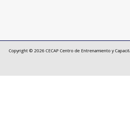
Copyright © 2026 CECAP Centro de Entrenamiento y Capacita
Sign In
Continuar con
Facebook
or sign in with email