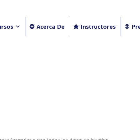
ursos
Acerca De
Instructores
Pr
su cuenta y activar así sus servicios contratados